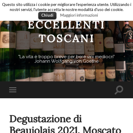
Questo sito utilizza i cookie per migliorare l'esperienza utente. Utilizzando i
nostri servizi, l'utente accetta le nostre modalità d'uso dei cookie.
Chiudi
Maggiori informazioni
ECCELLENTI
TOSCANI
"La vita è troppo breve per bere vini mediocri"
Johann Wolfgang von Goethe
Degustazione di
Beaujolais 2021, Moscato