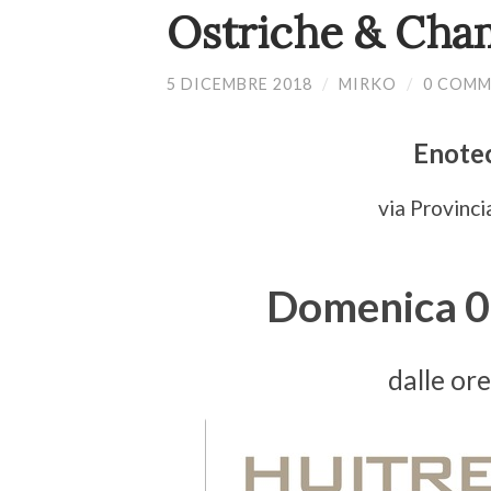
Ostriche & Cha
5 DICEMBRE 2018
/
MIRKO
/
0 COMM
Enotec
via Provinci
Domenica 0
dalle or