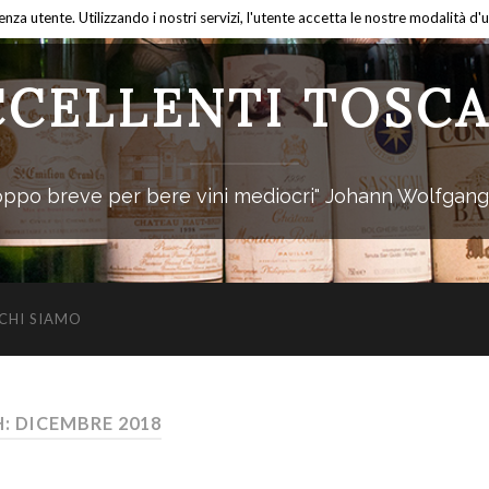
ienza utente. Utilizzando i nostri servizi, l'utente accetta le nostre modalità d'
CCELLENTI TOSCA
troppo breve per bere vini mediocri" Johann Wolfgan
CHI SIAMO
 DICEMBRE 2018